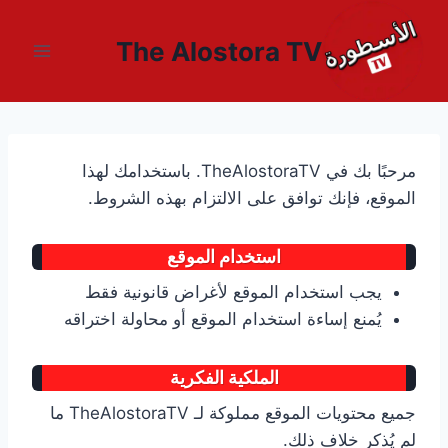
لتجاوز
لى
The Alostora TV
لمحتوى
مرحبًا بك في TheAlostoraTV. باستخدامك لهذا
الموقع، فإنك توافق على الالتزام بهذه الشروط.
استخدام الموقع
يجب استخدام الموقع لأغراض قانونية فقط
يُمنع إساءة استخدام الموقع أو محاولة اختراقه
الملكية الفكرية
جميع محتويات الموقع مملوكة لـ TheAlostoraTV ما
لم يُذكر خلاف ذلك.