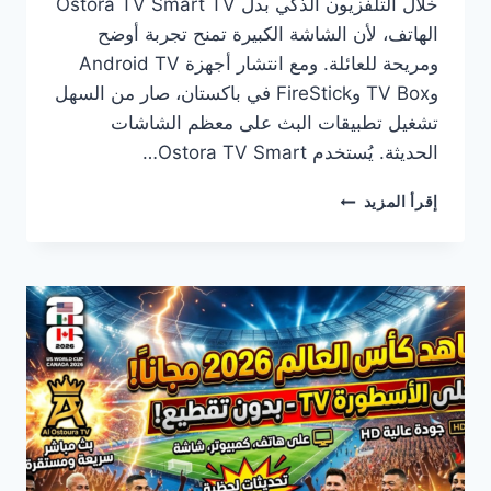
خلال التلفزيون الذكي بدل Ostora TV Smart TV
الهاتف، لأن الشاشة الكبيرة تمنح تجربة أوضح
ومريحة للعائلة. ومع انتشار أجهزة Android TV
وTV Box وFireStick في باكستان، صار من السهل
تشغيل تطبيقات البث على معظم الشاشات
الحديثة. يُستخدم Ostora TV Smart…
تحميل
إقرأ المزيد
OSTORA
TV
SMART
TV
أحدث
إصدار
لجميع
أجهزة
التلفاز
الذكية