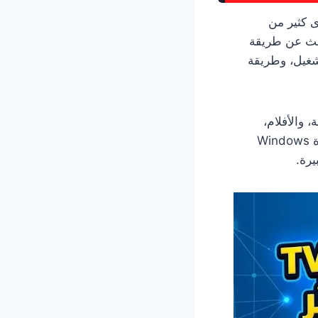
لًا لدى كثير من
حث عن طريقة
شغيل، وطريقة
ة، والأفلام،
والمسلسلات من مكان واحد. ورغم أنه صُمم أساسًا للهواتف، يمكن تشغيله على أجهزة Windows
يرة.