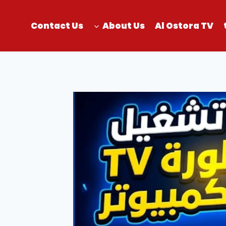
Contact Us
About Us
Al Ostora TV