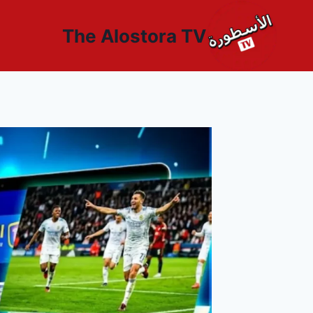
لتجاوز
لى
The Alostora TV
لمحتوى