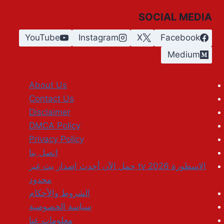
على
SOCIAL MEDIA
هاتفك
أو
YouTube
Instagram
X
Facebook
جهازك
اللوحي
Medium
الذي
يعمل
بنظام
About Us
ANDROID
Contact Us
Disclaimer
DMCA Policy
Privacy Policy
اتصل بنا
الاسطورة tv 2026 حمل الآن أحدث إصدار بث غير
محدود
الشروط والأحكام
سياسة الخصوصية
معلومات عنا