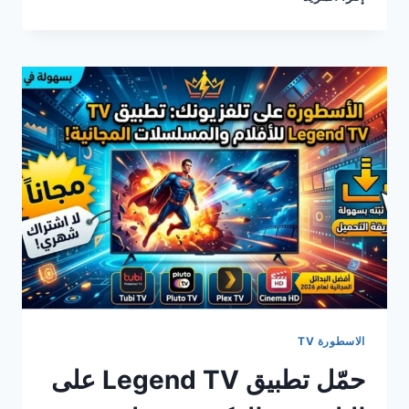
OSTORA
TV
لا
يعمل
–
إصلاح
الأخطاء
وحلول
فعّالة
خطوة
بخطوة
الاسطورة TV
حمّل تطبيق Legend TV على