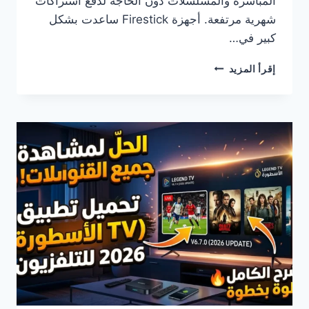
المباشرة والمسلسلات دون الحاجة لدفع اشتراكات
شهرية مرتفعة. أجهزة Firestick ساعدت بشكل
كبير في…
ALOSTORA
إقرأ المزيد
TV
على
FIRESTICK:
دليلك
الشامل
لمشاهدة
القنوات
والمسلسلات
مجانًا
بجودة
عالية