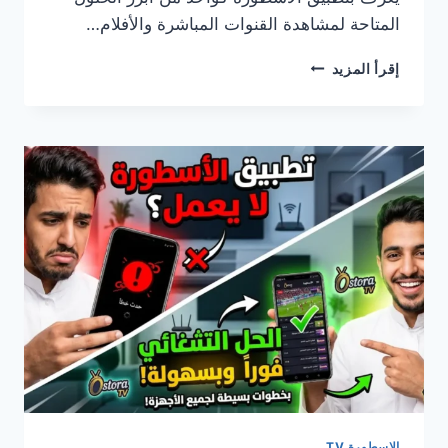
المتاحة لمشاهدة القنوات المباشرة والأفلام…
حمّل
إقرأ المزيد
تطبيق
LEGEND
TV
للتلفزيون،
أحدث
إصدار،
التفاصيل
الكاملة
خطوة
بخطوة
2026
الاسطورة TV