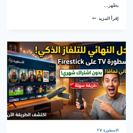
يظهر…
ALOSTORA
إقرأ المزيد
TV
على
FIRESTICK
–
مشاهدة
القنوات
المباشرة
والمسلسلات
مجانًا
بسهولة
(دليل
شامل
2026)
الاسطورة TV