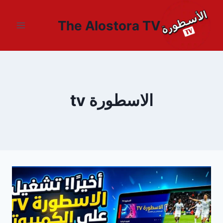
لتجاوز
لى
The Alostora TV
لمحتوى
الاسطورة tv