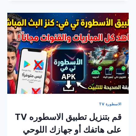
LEGEND
TV
على
التلفزيون
الذكي
بسهولة
واستمتع
بمشاهدة
الأفلام
والمسلسلات
مجانًا
في
2026
الاسطورة TV
قم بتنزيل تطبيق الاسطوره TV
على هاتفك أو جهازك اللوحي