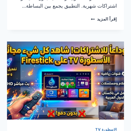
اشتراكات شهرية. التطبيق يجمع بين البساطة…
تحميل
إقرأ المزيد
ALOSTORA
TV
للكمبيوتر
مجانًا
2026–
أحدث
إصدار
وطريقة
التثبيت
بسهولة
الاسطورة TV