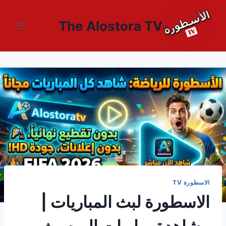
لتجاوز
لى
The Alostora TV
لمحتوى
الاسطورة TV
الاسطورة لبث المباريات |